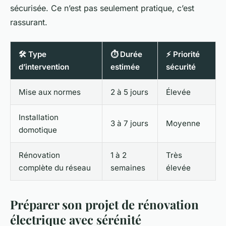
sécurisée. Ce n’est pas seulement pratique, c’est
rassurant.
🛠️ Type
⏱️ Durée
⚡ Priorité
d’intervention
estimée
sécurité
Mise aux normes
2 à 5 jours
Élevée
Installation
3 à 7 jours
Moyenne
domotique
Rénovation
1 à 2
Très
complète du réseau
semaines
élevée
Préparer son projet de rénovation
électrique avec sérénité